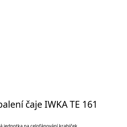
balení čaje IWKA TE 161
ná jednotka na celofánování krabiček