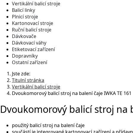
Vertikální balicí stroje
Balicí linky
Plnicí stroje
Kartonovací stroje
Ruční balicí stroje
Dávkovače
Dávkovací váhy
Etiketovací zařízení
Dopravníky
Ostatní zařízení
Jste zde:
Titulní stránka
Vertikální balicí stroje
Dvoukomorový balicí stroj na balení čaje IWKA TE 161
Dvoukomorový balicí stroj na 
použitý balicí stroj na balení čaje
součástí je integrované kartonovací zařízení a přídav