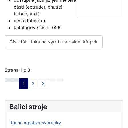
části (extruder, chutící
buben, atd.)
cena dohodou
katalogové číslo: 059
Číst dál: Linka na výrobu a balení křupek
Strana 1 z 3
1
2
3
Balicí stroje
Ruční impulsní svářečky