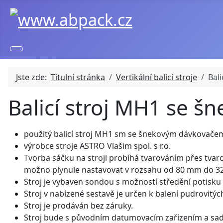
Jste zde:
Titulní stránka
Vertikální balicí stroje
Bal
Balicí stroj MH1 se 
použitý balicí stroj MH1 sm se šnekovým dávkovač
výrobce stroje ASTRO Vlašim spol. s r.o.
Tvorba sáčku na stroji probíhá tvarováním přes tvar
možno plynule nastavovat v rozsahu od 80 mm do 320
Stroj je vybaven sondou s možností středění potisku
Stroj v nabízené sestavě je určen k balení pudrovitýc
Stroj je prodáván bez záruky.
Stroj bude s původním datumovacím zařízením a sado