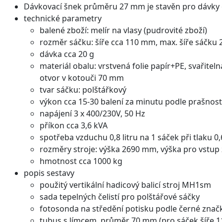
Dávkovací šnek průměru 27 mm je stavěn pro dávky 
technické parametry
balené zboží: melír na vlasy (pudrovité zboží)
rozměr sáčku: šíře cca 110 mm, max. šíře sáčku
dávka cca 20 g
materiál obalu: vrstvená folie papír+PE, svařitel
otvor v kotouči 70 mm
tvar sáčku: polštářkový
výkon cca 15-30 balení za minutu podle prašnosti 
napájení 3 x 400/230V, 50 Hz
příkon cca 3,6 kVA
spotřeba vzduchu 0,8 litru na 1 sáček při tlaku 0
rozměry stroje: výška 2690 mm, výška pro vstu
hmotnost cca 1000 kg
popis sestavy
použitý vertikální hadicový balicí stroj MH1sm
sada tepelných čelistí pro polštářové sáčky
fotosonda na středění potisku podle černé značky
tubus s límcem, průměr 70 mm (pro sáček šíře 