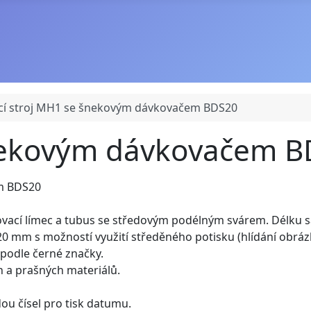
icí stroj MH1 se šnekovým dávkovačem BDS20
šnekovým dávkovačem 
em BDS20
ovací límec a tubus se středovým podélným svárem. Délku s
 mm s možností využití středěného potisku (hlídání obráz
 podle černé značky.
h a prašných materiálů.
u čísel pro tisk datumu.