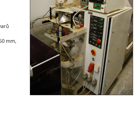
varů
 350 mm,